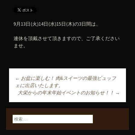
9月13日(火)14日(水)15日(木)の3日間は、
連休を頂戴させて頂きますので、ご了承ください
ませ。
←
お盆に楽しむ！ 肉&スイーツの最強ビュッフ
投稿ナビゲーショ
ェに出店いたします。
大栄からの年末年始イベントのお知らせ！！
→
ン
検索: