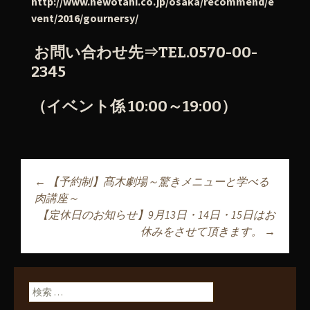
http://www.newotani.co.jp/osaka/recommend/e
vent/2016/gournersy/
お問い合わせ先⇒TEL.0570-00-
2345
（イベント係 10:00～19:00）
←
【予約制】髙木劇場～驚きメニューと学べる
投稿ナビゲーショ
肉講座～
【定休日のお知らせ】9月13日・14日・15日はお
休みをさせて頂きます。
→
ン
検索: