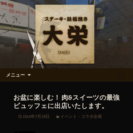
ステーキ・鉄板焼き「大栄」からのお
知らせ
ステーキ・鉄板焼き「大栄」の
最新情報
コンテンツへ移動
検
メニュー
索:
お盆に楽しむ！ 肉&スイーツの最強
ビュッフェに出店いたします。
2016年7月29日
イベント・コラボ企画